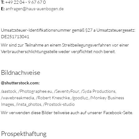
T:
+49 22 04 - 9 67 67 0
E:
anfragen@haus-auenbogen.de
Umsatzsteuer-Identifikationsnummer gemäß §27 a Umsatzsteuergesetz:
DE251713041
Wir sind zur Teilnahme an einem Streit­beile­gungs­verfahren vor einer
Ver­braucher­schlichtungs­stelle weder verpflichtet noch bereit.
Bildnachweise
@shutterstock.com:
/
aastock
, /
Photographee.eu
, /
SeventyFour
, /
Syda Productions
,
/
wavebreakmedia
, /
Robert Kneschke
, /
goodluz
, /
Monkey Business
Images
, /
insta_photos
, /
Prostock-studio
Wir verwenden diese Bilder teilweise auch auf unserer Facebook-Seite.
Prospekthaftung